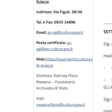
Sciacca
Indirizzo: Via Figuli, 28/30
Tel. e Fax: 0925 24896
SET
Email
:
as-ag@cultura.gov.it
Posta certificata:
as-
Sig.
ag@pec.cultura.gov.it
mail
Web:
https://asagrigento.cultura.gov.it/sezio
di-sciacca
- Ge
Direttore: Dott.ssa Florio
- Fo
Rossana – Funzionario
(G.I.
Archivista di Stato
mail:
Sig.
rossana.florio@cultura.gov.it
mail