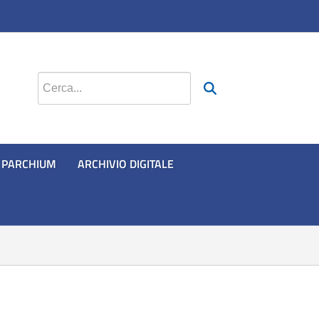
si apre in una nuova scheda
si apre in una nuova scheda
si apre in una nuova scheda
Cerca nel sito
PARCHIUM
ARCHIVIO DIGITALE