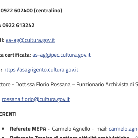
: 0922 602400 (centralino)
.: 0922 613242
il:
as-ag@cultura.gov.it
a certificata:
as-ag@pec.cultura.gov.it
:
https://asagrigento.cultura.gov.it
ttore - Dott.ssa Florio Rossana – Funzionario Archivista di 
:
rossana.florio@cultura.gov.it
ERENTI
Referete MEPA -
Carmelo Agnello - mail:
carmelo.agne
Referente Tecnico di settore attività archivistiche -
A