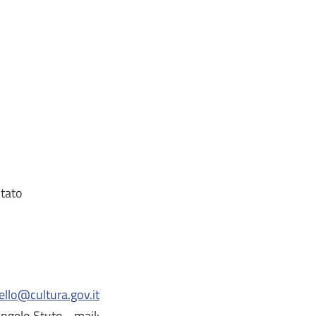
Stato
llo@cultura.gov.it
ngelo Stuto - mail: