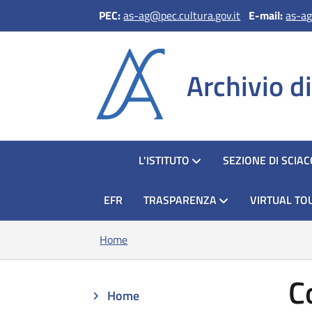
PEC:
as-ag@pec.cultura.gov.it
E-mail:
as-ag
Archivio d
HOME
L'ISTITUTO
SEZIONE DI SCIA
EFR
TRASPARENZA
VIRTUAL TO
Home
C
Home