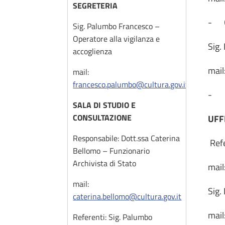
SEGRETERIA
- Ge
Sig. Palumbo Francesco –
Operatore alla vigilanza e
Sig.
accoglienza
mail
mail:
francesco.palumbo@cultura.gov.it
- f
SALA DI STUDIO E
CONSULTAZIONE
UFF
Responsabile: Dott.ssa Caterina
Refe
Bellomo – Funzionario
Archivista di Stato
mail
mail:
Sig.
caterina.bellomo@cultura.gov.it
mail
Referenti: Sig. Palumbo