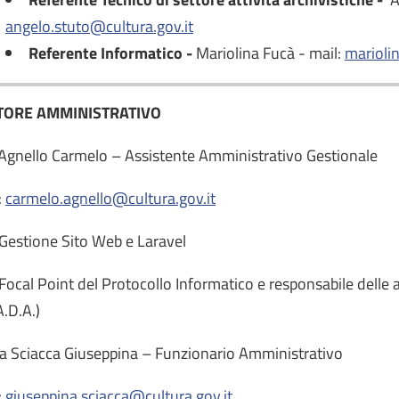
angelo.stuto@cultura.gov.it
Referente Informatico -
Mariolina Fucà - mail:
marioli
TORE AMMINISTRATIVO
 Agnello Carmelo – Assistente Amministrativo Gestionale
:
carmelo.agnello@cultura.gov.it
ne-
stione Sito Web e Laravel
cal Point del Protocollo Informatico e responsabile delle at
A.D.A.)
ra Sciacca Giuseppina – Funzionario Amministrativo
:
giuseppina.sciacca@cultura.gov.it